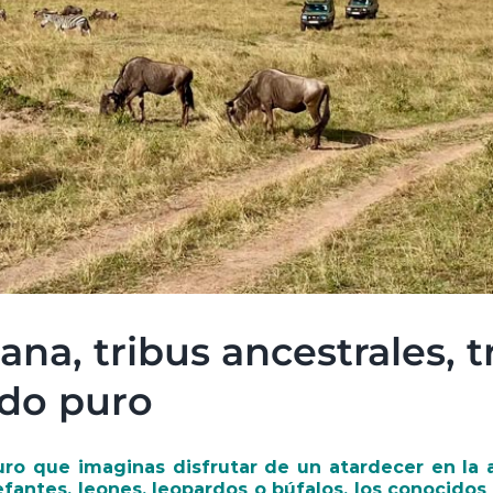
na, tribus ancestrales, t
ado puro
uro que imaginas disfrutar de un atardecer en la 
efantes, leones, leopardos o búfalos, los conocidos