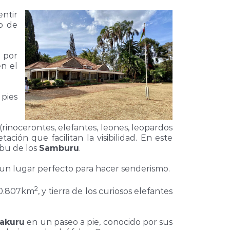
entir
o de
l por
en el
 pies
rinocerontes, elefantes, leones, leopardos
ción que facilitan la visibilidad. En este
ibu de los
Samburu
.
r un lugar perfecto para hacer senderismo.
2
20.807km
, y tierra de los curiosos elefantes
akuru
en un paseo a pie, conocido por sus