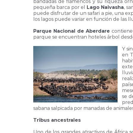
bandadas de flamencos y su riqueza orni
pequeña barca por el
Lago Naivasha
, s
puede disfrutar de un safari a pie, una exp
los lagos puede variar en función de las ll
Parque Nacional de Aberdare
contiene 
parque se encuentran hoteles árbol desde 
Y si
en T
habi
exte
lluv
real
país
mese
se d
pred
sabana salpicada por manadas de animales
Tribus ancestrales
Uno de los grandes atractivos de África 