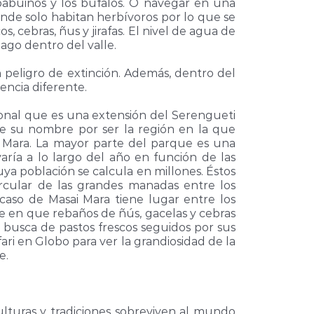
babuinos y los búfalos. O navegar en una
dónde solo habitan herbívoros por lo que se
, cebras, ñus y jirafas. El nivel de agua de
lago dentro del valle.
peligro de extinción. Además, dentro del
encia diferente.
ional que es una extensión del Serengueti
be su nombre por ser la región en la que
ío Mara. La mayor parte del parque es una
ría a lo largo del año en función de las
uya población se calcula en millones. Éstos
ircular de las grandes manadas entre los
caso de Masai Mara tiene lugar entre los
e en que rebaños de ñús, gacelas y cebras
 busca de pastos frescos seguidos por sus
ri en Globo para ver la grandiosidad de la
e.
ulturas y tradiciones sobreviven al mundo