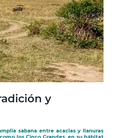
radición y
amplia sabana entre acacias y llanuras
 como los Cinco Grandes, en su hábitat