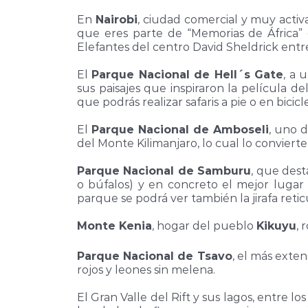
En
Nairobi
, ciudad comercial y muy activa
que eres parte de “Memorias de África” 
Elefantes del centro David Sheldrick entre
El
Parque Nacional de Hell´s Gate
, a 
sus paisajes que inspiraron la película d
que podrás realizar safaris a pie o en bici
El
Parque Nacional de Amboseli
, uno d
del Monte Kilimanjaro, lo cual lo conviert
Parque Nacional de Samburu
, que dest
o búfalos) y en concreto el mejor lugar p
parque se podrá ver también la jirafa retic
Monte Kenia
, hogar del pueblo
Kikuyu
, 
Parque Nacional de Tsavo
, el más exte
rojos y leones sin melena.
El Gran Valle del Rift y sus lagos, entre l