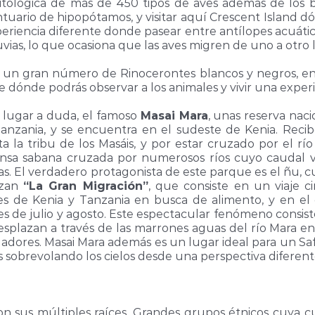
tológica de más de 450 tipos de aves además de los 
antuario de hipopótamos, y visitar aquí Crescent Island 
eriencia diferente donde pasear entre antílopes acuáticos
uvias, lo que ocasiona que las aves migren de uno a otro 
un gran número de Rinocerontes blancos y negros, en 
dónde podrás observar a los animales y vivir una experi
n lugar a duda, el famoso
Masai Mara
, unas reserva nac
anzania, y se encuentra en el sudeste de Kenia. Reci
ta la tribu de los Masáis, y por estar cruzado por el r
nsa sabana cruzada por numerosos ríos cuyo caudal va
ias. El verdadero protagonista de este parque es el ñu, c
izan
“La Gran Migración”
, que consiste en un viaje c
es de Kenia y Tanzania en busca de alimento, y en el 
s de julio y agosto. Este espectacular fenómeno consist
esplazan a través de las marrones aguas del río Mara en
adores. Masai Mara además es un lugar ideal para un Safa
 sobrevolando los cielos desde una perspectiva diferent
son sus múltiples raíces. Grandes grupos étnicos cuya c