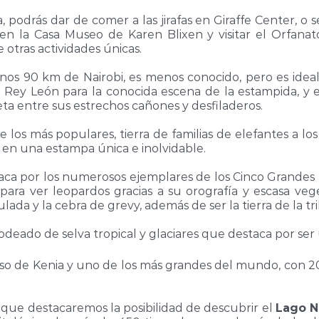
, podrás dar de comer a las jirafas en Giraffe Center, o s
en la Casa Museo de Karen Blixen y visitar el Orfanat
 otras actividades únicas.
unos 90 km de Nairobi, es menos conocido, pero es idea
el Rey León para la conocida escena de la estampida, y 
cleta entre sus estrechos cañones y desfiladeros.
e los más populares, tierra de familias de elefantes a los
e en una estampa única e inolvidable.
aca por los numerosos ejemplares de los Cinco Grandes (
ara ver leopardos gracias a su orografía y escasa vegeta
ulada y la cebra de grevy, además de ser la tierra de la tr
rodeado de selva tropical y glaciares que destaca por se
nso de Kenia y uno de los más grandes del mundo, con 
os que destacaremos la posibilidad de descubrir el
Lago N