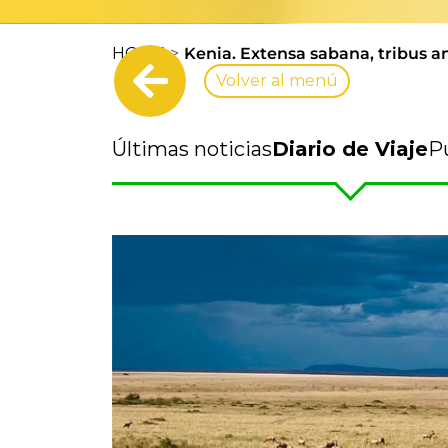
HOME
Kenia. Extensa sabana, tribus an
Volver al menú
Últimas noticias
Diario de Viaje
P
View
Larger
Image