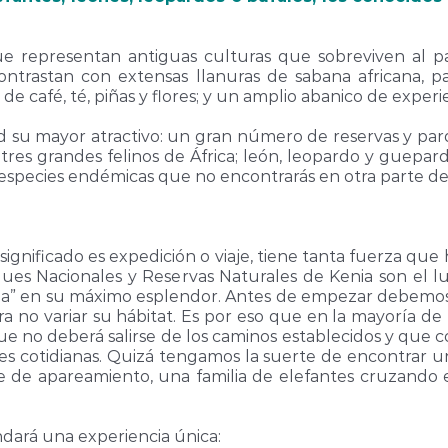
ue representan antiguas culturas que sobreviven al p
ntrastan con extensas llanuras de sabana africana, pai
 de café, té, piñas y flores; y un amplio abanico de experi
d su mayor atractivo: un gran número de reservas y par
tres grandes felinos de África; león, leopardo y guepar
 especies endémicas que no encontrarás en otra parte de
yo significado es expedición o viaje, tiene tanta fuerza q
rques Nacionales y Reservas Naturales de Kenia son el l
 vida” en su máximo esplendor. Antes de empezar debemos
a no variar su hábitat. Es por eso que en la mayoría de
 no deberá salirse de los caminos establecidos y que c
ades cotidianas. Quizá tengamos la suerte de encontrar 
e de apareamiento, una familia de elefantes cruzando el
ndará una experiencia única: