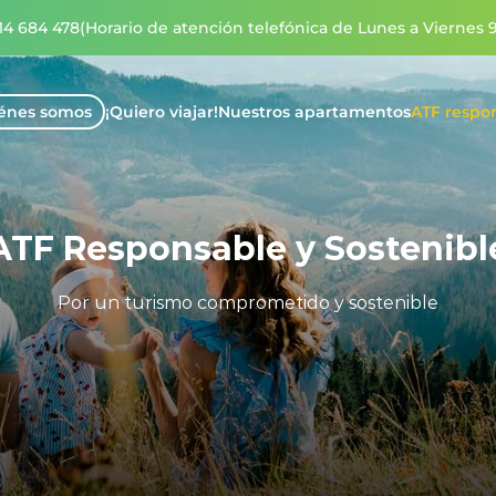
14 684 478
(Horario de atención telefónica de Lunes a Viernes 9
énes somos
¡Quiero viajar!
Nuestros apartamentos
ATF respon
ATF Responsable y Sostenibl
Por un turismo comprometido y sostenible