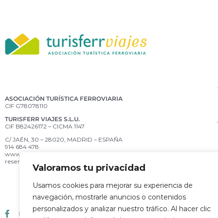
ASOCIACIÓN TURÍSTICA FERROVIARIA
CIF G78078110
TURISFERR VIAJES S.L.U.
CIF B82426172 – CICMA 1147
C/ JAÉN, 30 – 28020, MADRID – ESPAÑA
914 684 478
www.turisferr.com
reservas@turisferr.com
Valoramos tu privacidad
Usamos cookies para mejorar su experiencia de
navegación, mostrarle anuncios o contenidos
personalizados y analizar nuestro tráfico. Al hacer clic