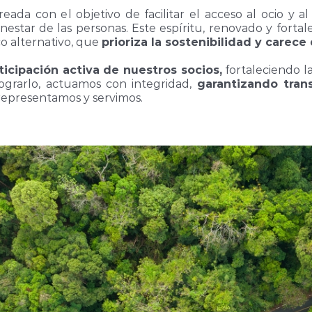
reada con el objetivo de facilitar el acceso al ocio y 
nestar de las personas. Este espíritu, renovado y fort
o alternativo, que
prioriza la sostenibilidad y carece
ticipación activa de nuestros socios,
fortaleciendo la
lograrlo, actuamos con integridad,
garantizando tran
representamos y servimos.