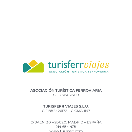
ASOCIACIÓN TURÍSTICA FERROVIARIA
CIF G78078110
TURISFERR VIAJES S.L.U.
CIF B82426172 – CICMA 1147
C/ JAÉN, 30 – 28020, MADRID – ESPAÑA
914 684 478
www.turisferr.com