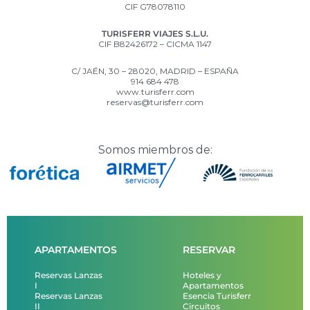
CIF G78078110
TURISFERR VIAJES S.L.U.
CIF B82426172 – CICMA 1147
C/ JAÉN, 30 – 28020, MADRID – ESPAÑA
914 684 478
www.turisferr.com
reservas@turisferr.com
Somos miembros de:
APARTAMENTOS
RESERVAR
Reservas Lanzas
Hoteles y
I
Apartamentos
Reservas Lanzas
Esencia Turisferr
II
Circuitos