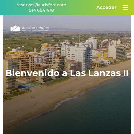
Skip
reservas@turisferr.com
Acceder
to
914 684 478
content
Bienvenido a Las Lanzas II