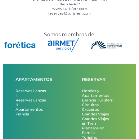
914 684 478
www.turisferr.com
reservas@turisferr.com
Somos miembros de:
APARTAMENTOS
RESERVAR
Reservas Lanzas
Hoteles y
I
Apartamentos
Reservas Lanzas
Esencia Turisferr
II
Circuitos
Apartamentos
Cruceros
Francia
Grandes Viajes
Grandes Viajes
en Tren
Planazos en
Familia
Turismo