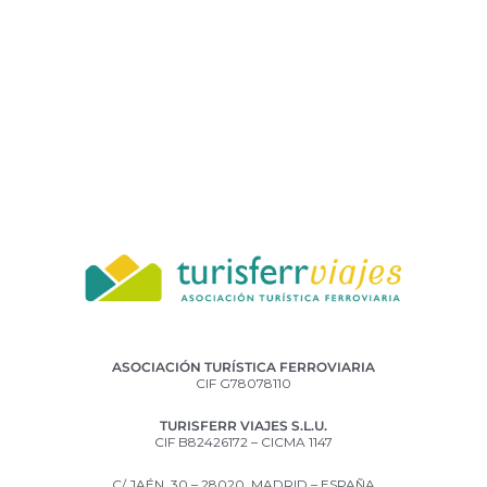
ASOCIACIÓN TURÍSTICA FERROVIARIA
CIF G78078110
TURISFERR VIAJES S.L.U.
CIF B82426172 – CICMA 1147
C/ JAÉN, 30 – 28020, MADRID – ESPAÑA