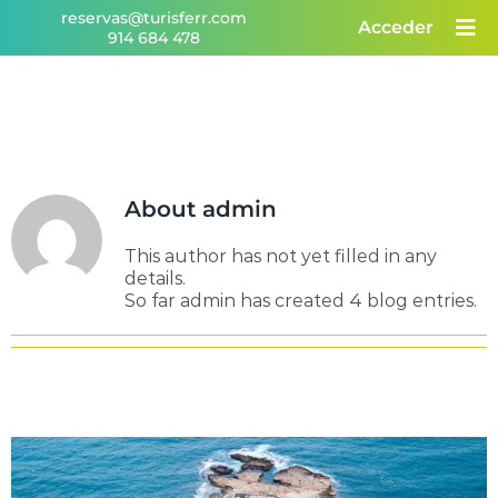
Skip
reservas@turisferr.com
Acceder
to
914 684 478
content
About
admin
This author has not yet filled in any
details.
So far admin has created 4 blog entries.