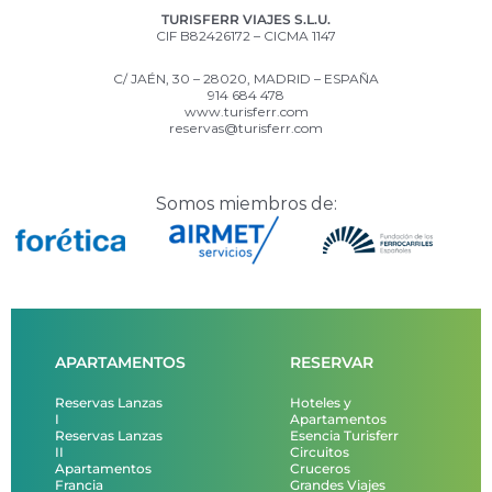
TURISFERR VIAJES S.L.U.
CIF B82426172 – CICMA 1147
C/ JAÉN, 30 – 28020, MADRID – ESPAÑA
914 684 478
www.turisferr.com
reservas@turisferr.com
Somos miembros de:
APARTAMENTOS
RESERVAR
Reservas Lanzas
Hoteles y
I
Apartamentos
Reservas Lanzas
Esencia Turisferr
II
Circuitos
Apartamentos
Cruceros
Francia
Grandes Viajes